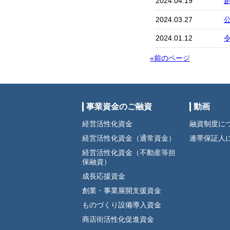
2024.04.19
2024.03.27
公
2024.01.12
«前のページ
事業資金のご融資
動画
経営活性化資金
融資制度に
経営活性化資金（通常資金）
連帯保証人
経営活性化資金（不動産等担
保融資）
成長応援資金
創業・事業展開支援資金
ものづくり設備導入資金
商店街活性化促進資金