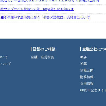
創業セミナー“起業のＢＥＦＯＲＥ→ＡＦＴＥＲって？”開催のご案内
社ウェブサイト常時SSL化（https化）のお知らせ
令和６年能登半島地震に伴う「特別相談窓口」の設置について
経営のご相談
金融公社につ
ついて
金融・経営相談
概要
について
沿革
情報公開
財務情報
採用情報
60周年記念サイ