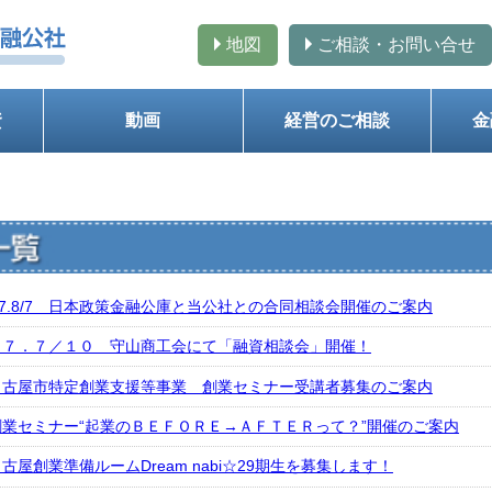
地図
ご相談・お問い合せ
資
動画
経営のご相談
金
R7.8/7 日本政策金融公庫と当公社との合同相談会開催のご案内
Ｒ７．７／１０ 守山商工会にて「融資相談会」開催！
名古屋市特定創業支援等事業 創業セミナー受講者募集のご案内
創業セミナー“起業のＢＥＦＯＲＥ→ＡＦＴＥＲって？”開催のご案内
古屋創業準備ルームDream nabi☆29期生を募集します！