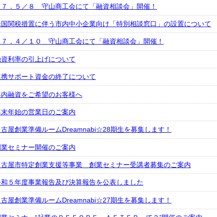
Ｒ７．５／８ 守山商工会にて「融資相談会」開催！
米国関税措置に伴う市内中小企業向け「特別相談窓口」の設置について
Ｒ７．４／１０ 守山商工会にて「融資相談会」開催！
融資利率の引上げについて
連携サポート資金の終了について
年内融資をご希望のお客様へ
年末年始の営業日のご案内
古屋創業準備ルームDreamnabi☆28期生を募集します！
創業セミナー開催のご案内
名古屋市特定創業支援等事業 創業セミナー受講者募集のご案内
令和５年度事業報告及び決算報告を公表しました
古屋創業準備ルームDreamnabi☆27期生を募集します！