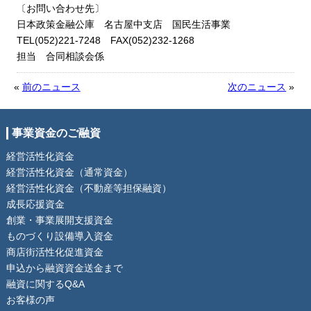
〔お問い合わせ先〕
日本政策金融公庫 名古屋中支店 国民生活事業
TEL(052)221-7248 FAX(052)232-1268
担当 合同相談会係
«
前のニュース
次のニュース
»
事業資金のご融資
経営活性化資金
経営活性化資金（通常資金）
経営活性化資金（不動産等担保融資）
成長応援資金
創業・事業展開支援資金
ものづくり設備導入資金
商店街活性化促進資金
申込から融資資金送金まで
融資に関するQ&A
お客様の声