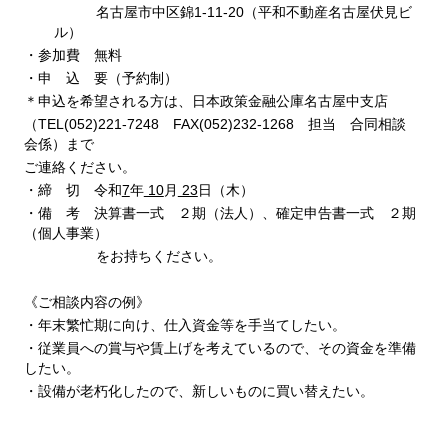
名古屋市中区錦1-11-20（平和不動産名古屋伏見ビ
ル）
・参加費 無料
・申 込 要（予約制）
＊申込を希望される方は、日本政策金融公庫名古屋中支店
（TEL(052)221-7248 FAX(052)232-1268 担当 合同相談
会係）まで
ご連絡ください。
・締 切 令和
7
年
10
月
23
日（木）
・備 考 決算書一式 ２期（法人）、確定申告書一式 ２期
（個人事業）
をお持ちください。
《ご相談内容の例》
・年末繁忙期に向け、仕入資金等を手当てしたい。
・従業員への賞与や賃上げを考えているので、その資金を準備
したい。
・設備が老朽化したので、新しいものに買い替えたい。