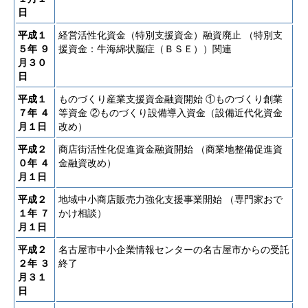
日
平成１
経営活性化資金（特別支援資金）融資廃止 （特別支
５年
９
援資金：牛海綿状脳症（ＢＳＥ））関連
月３０
日
平成１
ものづくり産業支援資金融資開始 ①ものづくり創業
７年
４
等資金 ②ものづくり設備導入資金（設備近代化資金
月１日
改め）
平成２
商店街活性化促進資金融資開始 （商業地整備促進資
０年
４
金融資改め）
月１日
平成２
地域中小商店販売力強化支援事業開始 （専門家おで
１年
７
かけ相談）
月１日
平成２
名古屋市中小企業情報センターの名古屋市からの受託
２年
３
終了
月３１
日