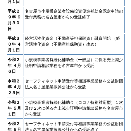
月１日
平成２
名古屋市小規模企業者設備投資促進補助金認定申請の
９年
９
受付業務の名古屋市からの受託終了
月３０
日
平成３
経営活性化資金（不動産等担保融資）融資開始 （経
０年
４
営活性化資金（不動産担保融資）改め）
月１日
令和２
小規模事業者持続化補助金（一般型）に係る売上減少
年
４月
証明申請相談業務を名古屋市から受託
６日
令和２
セーフティネット申請受付等相談事業業務を公益財団
年
４月
法人名古屋産業振興公社から受託
２３日
令和２
小規模事業者持続化補助金（コロナ特別対応型）１次
年
５月
及び２次に係る売上減少証明申請相談業務を名古屋市
１日
から受託
令和２
セーフティネット申請受付等相談事業業務の公益財団
年
５月
法人名古屋産業振興公社からの受託終了