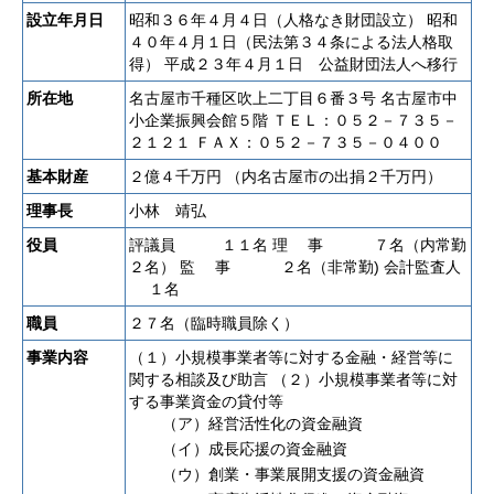
設立年月日
昭和３６年４月４日（人格なき財団設立）
昭和
４０年４月１日（民法第３４条による法人格取
得）
平成２３年４月１日 公益財団法人へ移行
所在地
名古屋市千種区吹上二丁目６番３号
名古屋市中
小企業振興会館５階
ＴＥＬ：０５２－７３５－
２１２１
ＦＡＸ：０５２－７３５－０４００
基本財産
２億４千万円 （内名古屋市の出捐２千万円）
理事長
小林 靖弘
役員
評議員 １１名
理 事 ７名（内常勤
２名）
監 事 ２名（非常勤)
会計監査人
１名
職員
２７名（臨時職員除く）
事業内容
（１）小規模事業者等に対する金融・経営等に
関する相談及び助言
（２）小規模事業者等に対
する事業資金の貸付等
（ア）経営活性化の資金融資
（イ）成長応援の資金融資
（ウ）創業・事業展開支援の資金融資