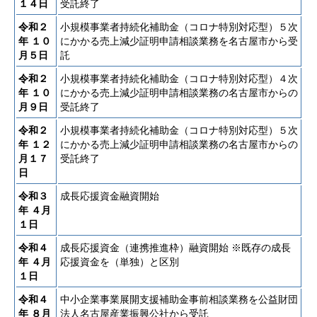
１４日
受託終了
令和２
小規模事業者持続化補助金（コロナ特別対応型）５次
年
１０
にかかる売上減少証明申請相談業務を名古屋市から受
月５日
託
令和２
小規模事業者持続化補助金（コロナ特別対応型）４次
年
１０
にかかる売上減少証明申請相談業務の名古屋市からの
月９日
受託終了
令和２
小規模事業者持続化補助金（コロナ特別対応型）５次
年
１２
にかかる売上減少証明申請相談業務の名古屋市からの
月１７
受託終了
日
令和３
成長応援資金融資開始
年
４月
１日
令和４
成長応援資金（連携推進枠）融資開始 ※既存の成長
年
４月
応援資金を（単独）と区別
１日
令和４
中小企業事業展開支援補助金事前相談業務を公益財団
年
８月
法人名古屋産業振興公社から受託