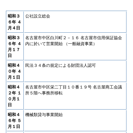
昭和３
公社設立総会
６年
４
月４日
昭和３
名古屋市中区白川町２－１６ 名古屋市信用保証協会
６年
４
内に於いて営業開始 （一般融資事業）
月１７
日
昭和４
民法３４条の規定による財団法人認可
０年
４
月１日
昭和４
名古屋市中区栄二丁目１０番１９号 名古屋商工会議
２年
１
所５階へ事務所移転
０月１
日
昭和４
機械類貸与事業開始
６年
５
月１日