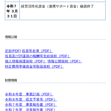
令和７
経営活性化資金（連携サポート資金）融資終了
年
３月
３１日
定款[PDF]
役員等名簿［PDF］
役員及び評議員の報酬等支給規程［PDF］
個人情報保護規程［PDF］
情報公開規程［PDF］
特定費用準備資金等取扱規程［PDF］
令和８年度 事業計画［PDF］
令和８年度 収支予算等［PDF］
令和７年度 事業報告書［PDF］
令和７年度 決算報告書［PDF］