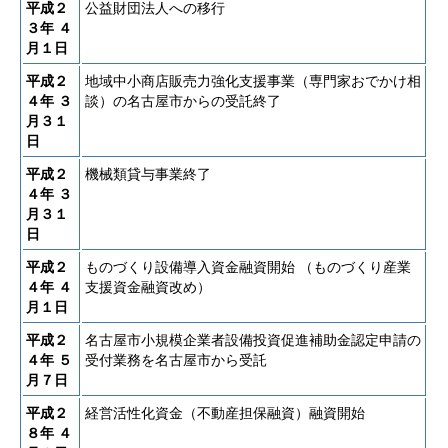
平成２
公益財団法人への移行
３年
４
月１日
平成２
地域中小商店販売力強化支援事業（専門家おでかけ相
４年
３
談）の名古屋市からの受託終了
月３１
日
平成２
機械類貸与事業終了
４年
３
月３１
日
平成２
ものづくり設備導入資金融資開始 （ものづくり産業
４年
４
支援資金融資改め）
月１日
平成２
名古屋市小規模企業者設備投資促進補助金認定申請の
４年
５
受付業務を名古屋市から受託
月７日
平成２
経営活性化資金（不動産担保融資）融資開始
８年
４