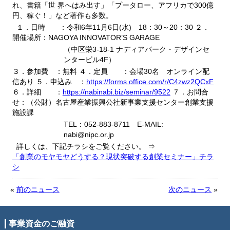
れ、書籍「世
界へはみ出す」「プータロー、アフリカで300億
円、稼ぐ！」など著作も多数。
１．日時 ：令和6年11月6日(水) 18：30～20：30
２．
開催場所：NAGOYA INNOVATOR’S GARAGE
（中区栄3-18-1 ナディアパーク・デザインセ
ンタービル4F）
３．参加費 ：無料
４．定員 ：会場30名 オンライン配
信あり
５．申込み ：
https://forms.office.com/r/C4zwz2QCxF
６．詳細 ：
https://nabinabi.biz/seminar/9522
７．お問合
せ：（公財）名古屋産業振興公社新事業支援センター創業支援
施設課
TEL：052-883-8711 E-MAIL:
nabi@nipc.or.jp
詳しくは、下記チラシをご覧ください。
⇒
「創業のモヤモヤどうする？現状突破する創業セミナー」チラ
シ
«
前のニュース
次のニュース
»
事業資金のご融資