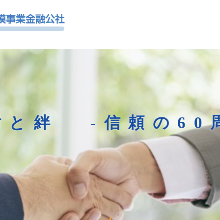
謝と絆
-信頼の60