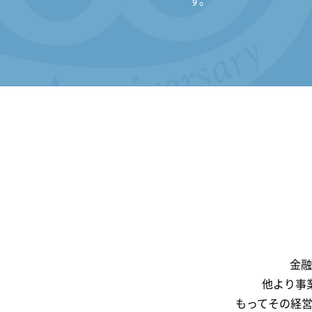
す。
金融
他より事
もってその経