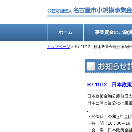
ホーム
事業資金のご融
トップページ
> R7.11/12 日本政策金融公
R7.11/12 日
日本政策金融公庫熱田
日本公庫と当公社の担
・開催日 令和
7
年
11
・時 間 10：00～16
・会 場 日本政策金