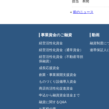
担当 本間
«
前のニュース
事業資金のご融資
動画
経営活性化資金
融資制度に
経営活性化資金（通常資金）
連帯保証人
経営活性化資金（不動産等担
保融資）
成長応援資金
創業・事業展開支援資金
ものづくり設備導入資金
商店街活性化促進資金
申込から融資資金送金まで
融資に関するQ&A
お客様の声