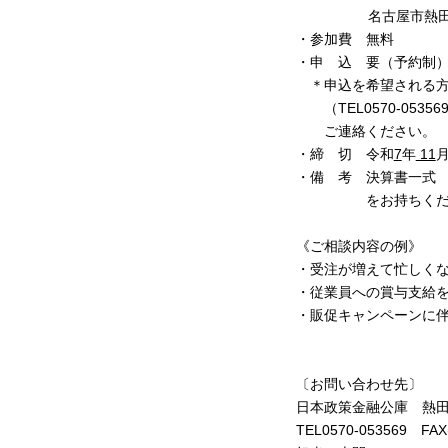
名古屋市熱田区
・参加費 無料
・申 込 要（予約制
＊申込を希望される方
（TEL0570-053569
ご連絡ください。
・締 切 令和
7
年
11
・備 考 決算書一式
をお持ちくだ
《ご相談内容の例》
・受注が増えて忙しく
・従業員への賞与支給
・販促キャンペーンに
〔お問い合わせ先〕
日本政策金融公庫 熱
TEL0570-053569 FAX(