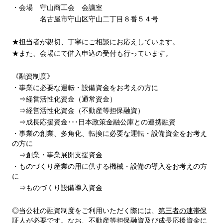
・会場 守山商工会 会議室
名古屋市守山区守山二丁目８番５４号
★担当者が親切、丁寧にご相談にお応えしています。
★また、会場にて借入申込の受付も行っています。
《融資制度》
・事業に必要な運転・設備資金をお考えの方に
⇒経営活性化資金（通常資金）
⇒経営活性化資金（不動産等担保融資）
⇒成長応援資金･･･日本政策金融公庫との連携融資
・事業の創業、多角化、転換に必要な運転・設備資金をお考え
の方に
⇒創業・事業展開支援資金
・ものづくり産業の用に供する機械・設備の導入をお考えの方
に
⇒ものづくり設備導入資金
◎当公社の融資制度をご利用いただく際には、
第三者の連帯保
証人が必要です。なお、不動産等担保融資及び成長応援資金に