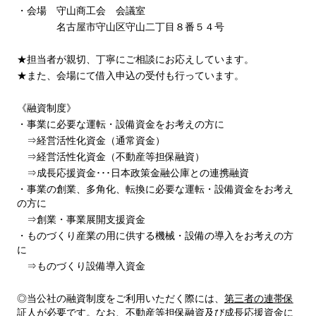
・会場 守山商工会 会議室
名古屋市守山区守山二丁目８番５４号
★担当者が親切、丁寧にご相談にお応えしています。
★また、会場にて借入申込の受付も行っています。
《融資制度》
・事業に必要な運転・設備資金をお考えの方に
⇒経営活性化資金（通常資金）
⇒経営活性化資金（不動産等担保融資）
⇒成長応援資金･･･日本政策金融公庫との連携融資
・事業の創業、多角化、転換に必要な運転・設備資金をお考え
の方に
⇒創業・事業展開支援資金
・ものづくり産業の用に供する機械・設備の導入をお考えの方
に
⇒ものづくり設備導入資金
◎当公社の融資制度をご利用いただく際には、
第三者の連帯保
証人が必要です。なお、不動産等担保融資及び成長応援資金に