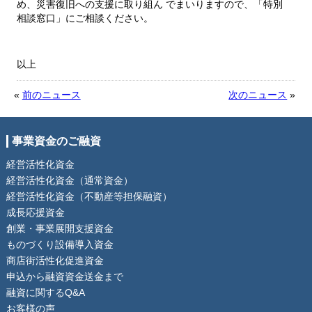
め、災害復旧への支援に取り組ん
でまいりますので、「特別
相談窓口」にご相談ください。
以上
«
前のニュース
次のニュース
»
事業資金のご融資
経営活性化資金
経営活性化資金（通常資金）
経営活性化資金（不動産等担保融資）
成長応援資金
創業・事業展開支援資金
ものづくり設備導入資金
商店街活性化促進資金
申込から融資資金送金まで
融資に関するQ&A
お客様の声